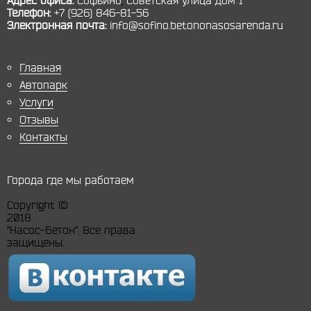
Телефон:
+7 (926) 846-81-56
Электронная почта:
info@sofino.betononasosarenda.ru
Главная
Автопарк
Услуги
Отзывы
Контакты
Города где мы работаем
Copyright ©
2018
"Насос-Бетон". Все права
защищены.